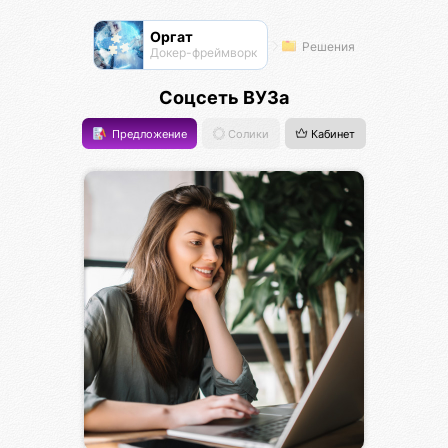
Оргат
Решения
Докер-фреймворк
Соцсеть ВУЗа
Предложение
Солики
Кабинет