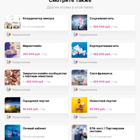
Другие атомы в этой папке
Координатор нексуса
Социальная сеть
По согласованию
от
300 000 руб.
/ год
Предложение
Предложение
Маркетплейс
Корпоративная сеть
300 000 руб.
/ год
от
300 000 руб.
/ год
Предложение
Предложение
Закрытое онлайн-сообщество
Своя франшиза
с платным членством
от
300 000 руб.
/ год
от
300 000 руб.
/ год
Предложение
Предложение
Городской портал
Новостной портал
50 000 руб.
/ год
50 000 руб.
/ год
Предложение
Предложение
Личный кабинет
БТА-хост / Партнерская
система
По согласованию
По согласованию