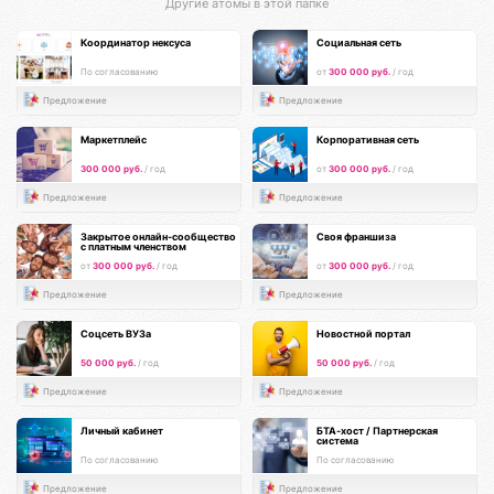
Другие атомы в этой папке
Координатор нексуса
Социальная сеть
По согласованию
от
300 000 руб.
/ год
Предложение
Предложение
Маркетплейс
Корпоративная сеть
300 000 руб.
/ год
от
300 000 руб.
/ год
Предложение
Предложение
Закрытое онлайн-сообщество
Своя франшиза
с платным членством
от
300 000 руб.
/ год
от
300 000 руб.
/ год
Предложение
Предложение
Соцсеть ВУЗа
Новостной портал
50 000 руб.
/ год
50 000 руб.
/ год
Предложение
Предложение
Личный кабинет
БТА-хост / Партнерская
система
По согласованию
По согласованию
Предложение
Предложение