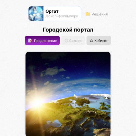
Оргат
Решения
Докер-фреймворк
Городской портал
Предложение
Солики
Кабинет