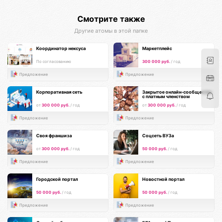
Смотрите также
Другие атомы в этой папке
Координатор нексуса
Маркетплейс
По согласованию
300 000 руб.
/ год
Предложение
Предложение
Корпоративная сеть
Закрытое онлайн-сообщество
с платным членством
от
300 000 руб.
/ год
от
300 000 руб.
/ год
Предложение
Предложение
Своя франшиза
Соцсеть ВУЗа
от
300 000 руб.
/ год
50 000 руб.
/ год
Предложение
Предложение
Городской портал
Новостной портал
50 000 руб.
/ год
50 000 руб.
/ год
Предложение
Предложение