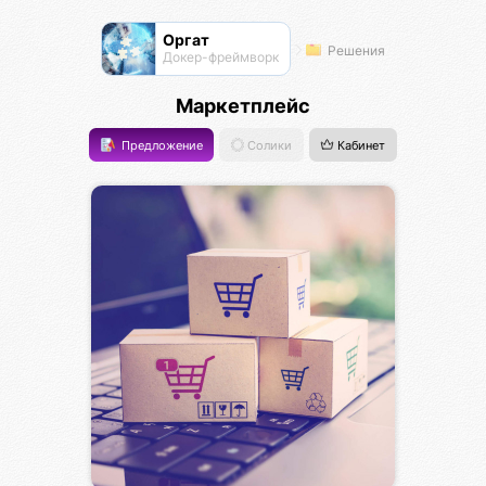
Оргат
Решения
Докер-фреймворк
Маркетплейс
Предложение
Солики
Кабинет