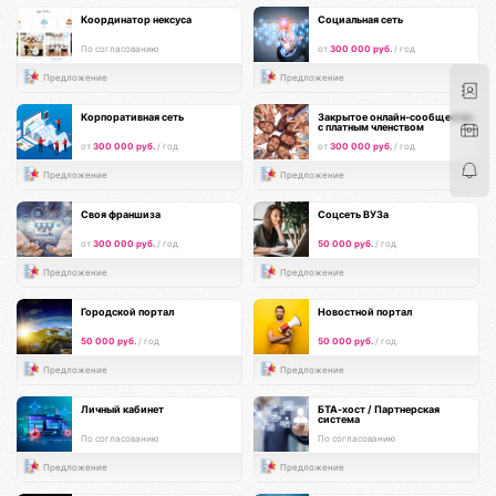
Координатор нексуса
Социальная сеть
По согласованию
от
300 000 руб.
/ год
Предложение
Предложение
Корпоративная сеть
Закрытое онлайн-сообщество
с платным членством
от
300 000 руб.
/ год
от
300 000 руб.
/ год
Предложение
Предложение
Своя франшиза
Соцсеть ВУЗа
от
300 000 руб.
/ год
50 000 руб.
/ год
Предложение
Предложение
Городской портал
Новостной портал
50 000 руб.
/ год
50 000 руб.
/ год
Предложение
Предложение
Личный кабинет
БТА-хост / Партнерская
система
По согласованию
По согласованию
Предложение
Предложение