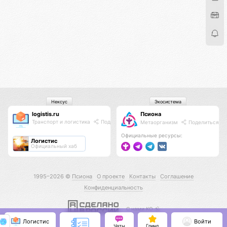
Нексус
Экосистема
logistis.ru
Псиона
Транспорт и логистика
Поделиться
Метаорганизм
Поделиться
Официальные ресурсы:
Логистис
Официальный хаб
1995–2026 ©
Псиона
О проекте
Контакты
Соглашение
Конфиденциальность
С нами КО 🕉️
Логистис
Войти
Чаты
Гринд