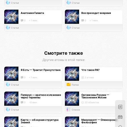
Статья
Статья
Анатомия Галакта
Все приходит вовремя
0
< 1 мин.
0
< 1 мин.
Статья
Статья
Смотрите также
Другие атомы в этой папке
Я Есть — Трактат Присутствия
Что такое РА?
0
< 1 мин.
2 атома
Статья
Папка
Папирус — краткое изложение
Организмы Разума —
через термины
Таксономия Жизни
0
~8 мин.
20 объектов
Статья
Список
Карта — обзорная структура
Манускрипт — Опенсорсная
Знаний
Философия