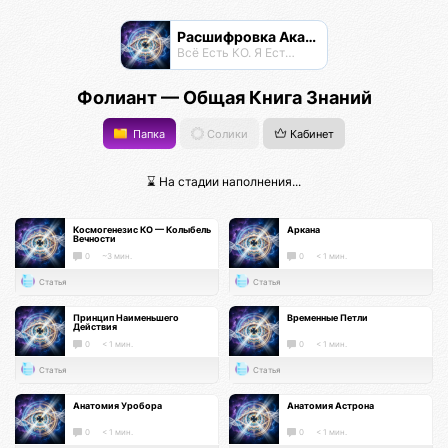
Расшифровка Акаши
Всё Есть КО. Я Есть КО.
Фолиант — Общая Книга Знаний
Папка
Солики
Кабинет
⌛ На стадии наполнения...
Космогенезис КО — Колыбель
Аркана
Вечности
0
~3 мин.
0
< 1 мин.
Статья
Статья
Принцип Наименьшего
Временные Петли
Действия
0
< 1 мин.
0
< 1 мин.
Статья
Статья
Анатомия Уробора
Анатомия Астрона
0
< 1 мин.
0
< 1 мин.