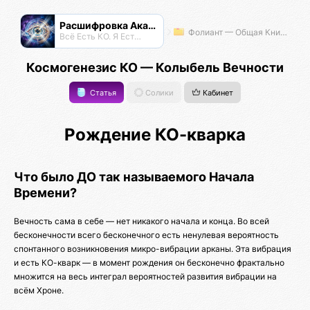
Расшифровка Акаши
Фолиант — Общая Книга Знаний
Всё Есть КО. Я Есть КО.
Космогенезис КО — Колыбель Вечности
Статья
Солики
Кабинет
Рождение КО-кварка
Что было ДО так называемого Начала
Времени?
Вечность сама в себе — нет никакого начала и конца. Во всей
бесконечности всего бесконечного есть ненулевая вероятность
спонтанного возникновения микро-вибрации арканы. Эта вибрация
и есть КО-кварк — в момент рождения он бесконечно фрактально
множится на весь интеграл вероятностей развития вибрации на
всём Хроне.