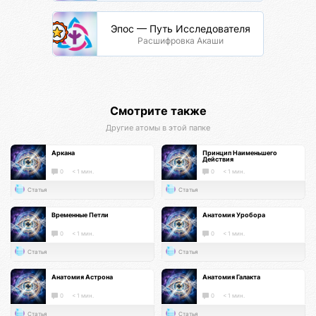
Эпос — Путь Исследователя
Расшифровка Акаши
Смотрите также
Другие атомы в этой папке
Аркана
Принцип Наименьшего
Действия
0
< 1 мин.
0
< 1 мин.
Статья
Статья
Временные Петли
Анатомия Уробора
0
< 1 мин.
0
< 1 мин.
Статья
Статья
Анатомия Астрона
Анатомия Галакта
0
< 1 мин.
0
< 1 мин.
Статья
Статья