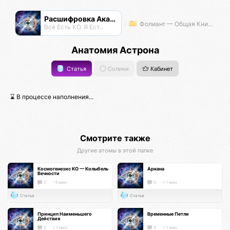
Расшифровка Акаши
Фолиант — Общая Книга Знаний
Всё Есть КО. Я Есть КО.
Анатомия Астрона
Статья
Солики
Кабинет
⌛ В процессе наполнения...
Смотрите также
Другие атомы в этой папке
Космогенезис КО — Колыбель
Аркана
Вечности
0
~3 мин.
0
< 1 мин.
Статья
Статья
Принцип Наименьшего
Временные Петли
Действия
0
< 1 мин.
0
< 1 мин.