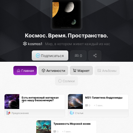
Космос. Время. Пространство.
kosmos1
Мир, в котором живет каждый из нас
Подписаться
0
Главная
Активности
Маркет
Альбомы
Солики
Есть интересный материал
М31: Галактика Андромеды
про нашу бесконечную?
Поделись с нами, а вселенная
восстановит баланс :)
0
< 1 мин.
Предложение
Статья
Туманность Морской конек
0
< 1 мин.