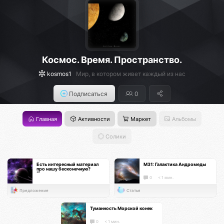
Космос. Время. Пространство.
kosmos1
Мир, в котором живет каждый из нас
Подписаться
0
Главная
Активности
Маркет
Альбомы
Солики
Есть интересный материал
М31: Галактика Андромеды
про нашу бесконечную?
Поделись с нами, а вселенная
восстановит баланс :)
0
< 1 мин.
Предложение
Статья
Туманность Морской конек
0
< 1 мин.