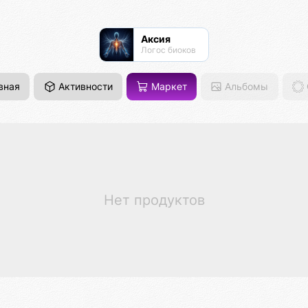
Аксия
Логос биоков
вная
Активности
Маркет
Альбомы
Нет продуктов