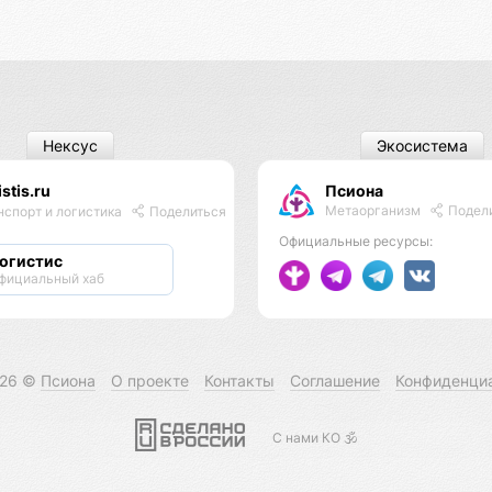
Нексус
Экосистема
istis.ru
Псиона
Метаорганизм
Подел
нспорт и логистика
Поделиться
Официальные ресурсы:
огистис
фициальный хаб
026 ©
Псиона
О проекте
Контакты
Соглашение
Конфиденци
С нами КО 🕉️