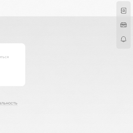
иться
альность