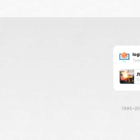
log
Тра
Л
О
1995–2