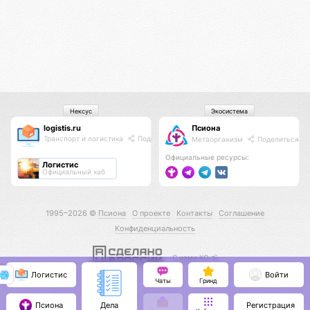
Нексус
Экосистема
logistis.ru
Псиона
Транспорт и логистика
Поделиться
Метаорганизм
Поделиться
Официальные ресурсы:
Логистис
Официальный хаб
1995–2026 ©
Псиона
О проекте
Контакты
Соглашение
Конфиденциальность
С нами КО 🕉️
Логистис
Войти
Чаты
Гринд
Псиона
Регистрация
Дела