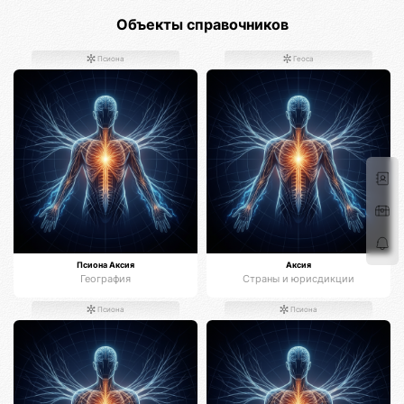
Объекты справочников
Псиона
Геоса
Псиона Аксия
Аксия
География
Страны и юрисдикции
Псиона
Псиона