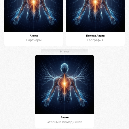
Аксия
Псиона Аксия
Партнёры
География
Геоса
Аксия
Страны и юрисдикции