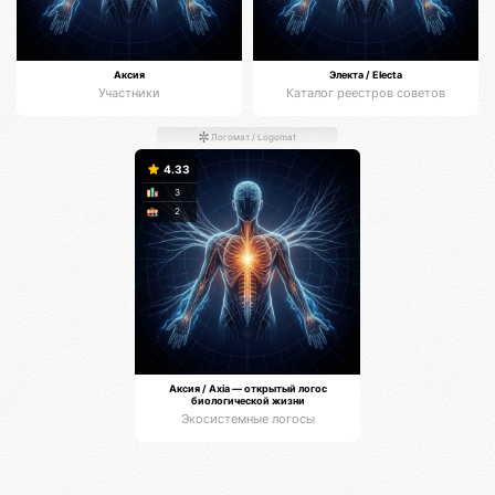
Аксия
Электа / Electa
Участники
Каталог реестров советов
Логомат / Logomat
4.33
3
2
Аксия / Axia — открытый логос
биологической жизни
Экосистемные логосы