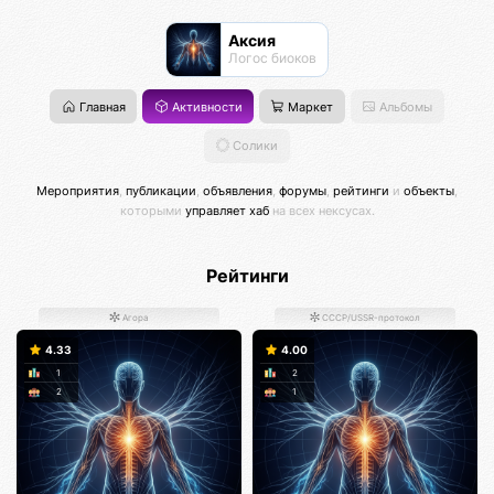
Аксия
Логос биоков
Главная
Активности
Маркет
Альбомы
Солики
Мероприятия
,
публикации
,
объявления
,
форумы
,
рейтинги
и
объекты
,
которыми
управляет хаб
на всех нексусах.
Рейтинги
Агора
СССР/USSR-протокол
4.33
4.00
1
2
2
1