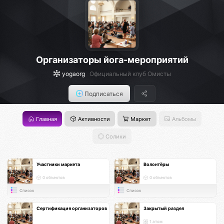
Организаторы йога-мероприятий
yogaorg
Официальный клуб Омисты
Подписаться
Главная
Активности
Маркет
Альбомы
Солики
Участники маркета
Волонтёры
0 объектов
0 объектов
Список
Список
Сертификация организаторов
Закрытый раздел
1 атом