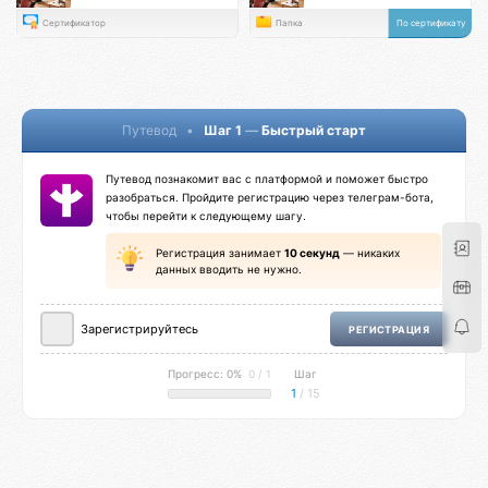
Сертификатор
Папка
По сертификату
Путевод
•
Шаг 1
—
Быстрый старт
Путевод познакомит вас с платформой и поможет быстро
разобраться. Пройдите регистрацию через телеграм-бота,
чтобы перейти к следующему шагу.
Регистрация занимает
10 секунд
— никаких
данных вводить не нужно.
Зарегистрируйтесь
РЕГИСТРАЦИЯ
Прогресс: 0%
0 / 1
Шаг
1
/ 15