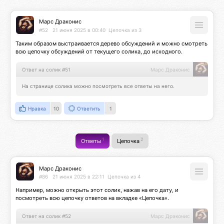
Марс Драконис
#52
21 июня 2025 в 00:40
Цепочка из 3
Таким образом выстраивается дерево обсуждений и можно смотреть 
всю цепочку обсуждений от текущего солика, до исходного.
Ответ на солик #51
Марс Драконис
На странице солика можно посмотреть все ответы на него.
Нравка
10
Ответить
1
1
2
Ответы
Цепочка
Марс Драконис
#86
21 июня 2025 в 22:11
Цепочка из 4
Например, можно открыть этот солик, нажав на его дату, и 
посмотреть всю цепочку ответов на вкладке «Цепочка».
Ответ на солик #52
Марс Драконис