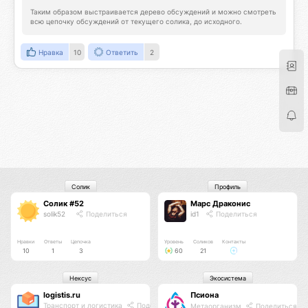
Таким образом выстраивается дерево обсуждений и можно смотреть 
всю цепочку обсуждений от текущего солика, до исходного.
Нравка
10
Ответить
2
Солик
Профиль
Солик #52
Марс Драконис
solik52
Поделиться
id1
Поделиться
Нравки
Ответы
Цепочка
Уровень
Соликов
Контакты
10
1
3
60
21
Нексус
Экосистема
logistis.ru
Псиона
Транспорт и логистика
Поделиться
Метаорганизм
Поделиться