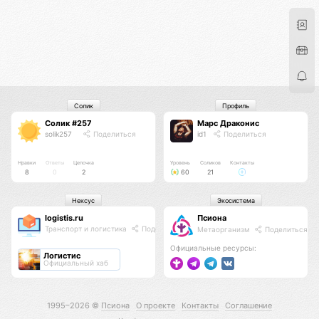
Солик
Профиль
Солик #257
Марс Драконис
solik257
Поделиться
id1
Поделиться
Нравки
Ответы
Цепочка
Уровень
Соликов
Контакты
8
0
2
60
21
Нексус
Экосистема
logistis.ru
Псиона
Транспорт и логистика
Поделиться
Метаорганизм
Поделиться
Официальные ресурсы:
Логистис
Официальный хаб
1995–2026 ©
Псиона
О проекте
Контакты
Соглашение