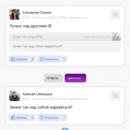
Екатерина Панина
#186
16 августа 2025 в 13:53
Цепочка из 4
Лучше над другими 🤣
Ответ на солик #182
Алексей Свиридов
Зачем так над собой издеваться?
Нравка
8
Ответить
1
1
3
Ответы
Цепочка
Алексей Свиридов
#182
16 августа 2025 в 05:04
Цепочка из 3
Зачем так над собой издеваться?
Нравка
8
Ответить
1