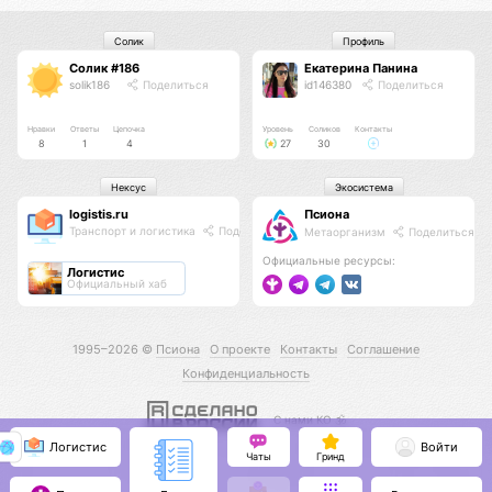
Солик
Профиль
Солик #186
Екатерина Панина
solik186
Поделиться
id146380
Поделиться
Нравки
Ответы
Цепочка
Уровень
Соликов
Контакты
8
1
4
27
30
Нексус
Экосистема
logistis.ru
Псиона
Транспорт и логистика
Поделиться
Метаорганизм
Поделиться
Официальные ресурсы:
Логистис
Официальный хаб
1995–2026 ©
Псиона
О проекте
Контакты
Соглашение
Конфиденциальность
С нами КО 🕉️
Логистис
Войти
Чаты
Гринд