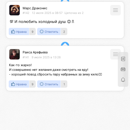
Марс Драконис
#142
12 июля 2025 в 08:57
Цепочка из 2
💯 И полюбить холодный душ 😊🚿
Нравка
9
Ответить
2
Раиса Арефьева
#141
9 июля 2025 в 13:26
Как-то жарко!

И совершенно нет желания даже смотреть на еду! 

- хороший повод сбросить пару набранных за зиму кило👍🏻
Нравка
9
Ответить
1