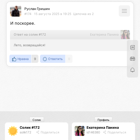
Руслан Гришин
#174
15 августа 2025 в 19:25
Цепочка из 2
И поскорее.
Ответ на солик #172
Екатерина Панина
Лето, возвращайся!
Нравка
9
Ответить
0
Солик
Профиль
Солик #172
Екатерина Панина
solik172
Поделиться
id146380
Поделиться