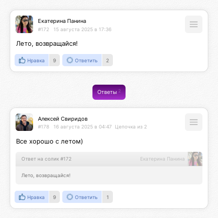
Екатерина Панина
#172
15 августа 2025 в 17:36
Лето, возвращайся!
Нравка
9
Ответить
2
2
Ответы
Алексей Свиридов
#178
16 августа 2025 в 04:47
Цепочка из 2
Все хорошо с летом)
Ответ на солик #172
Екатерина Панина
Лето, возвращайся!
Нравка
9
Ответить
1