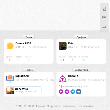
Солик
Профиль
Солик #152
Kris
solik152
Поделиться
id146713
Поделиться
Нравки
Ответы
Цепочка
Уровень
Соликов
Контакты
8
1
0
2
0
Нексус
Экосистема
logistis.ru
Псиона
Транспорт и логистика
Поделиться
Метаорганизм
Поделиться
Официальные ресурсы:
Логистис
Официальный хаб
1995–2026 ©
Псиона
О проекте
Контакты
Соглашение