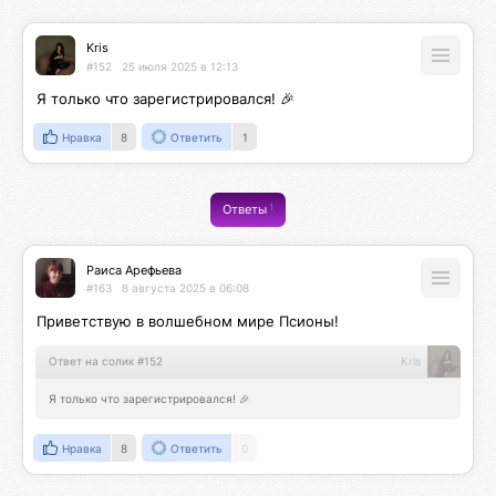
Kris
#152
25 июля 2025 в 12:13
Я только что зарегистрировался! 🎉
Нравка
8
Ответить
1
1
Ответы
Раиса Арефьева
#163
8 августа 2025 в 06:08
Приветствую в волшебном мире Псионы!
Ответ на солик #152
Kris
Я только что зарегистрировался! 🎉
Нравка
8
Ответить
0