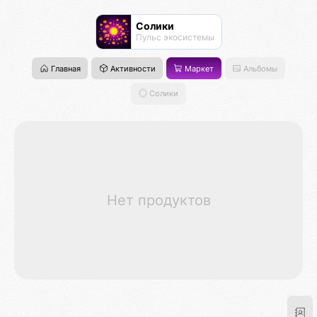
Солики
Пульс экосистемы
Главная
Активности
Маркет
Альбомы
Солики
Нет продуктов