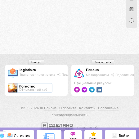
Нексус
Экосистема
logistis.ru
Псиона
Транспорт и логистика
Поделиться
Метаорганизм
Поделиться
Официальные ресурсы:
Логистис
Официальный хаб
1995–2026 ©
Псиона
О проекте
Контакты
Соглашение
Конфиденциальность
С нами КО 🕉️
Логистис
Войти
Чаты
Гринд