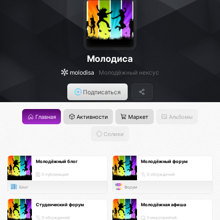
Молодиса
molodisa
Молодёжный нексус
Подписаться
Главная
Активности
Маркет
Альбомы
Солики
Молодёжный блог
Молодёжный форум
0 публикаций
0 обсуждений
Блог
Форум
Студенческий форум
Молодёжная афиша
0 обсуждений
0 мероприятий