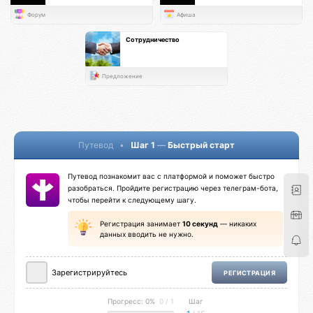
Форум
Афиша
Сотрудничество
Предложение
Путевод
•
Шаг 1
—
Быстрый старт
Путевод познакомит вас с платформой и поможет быстро
разобраться. Пройдите регистрацию через телеграм-бота,
чтобы перейти к следующему шагу.
Регистрация занимает
10 секунд
— никаких
данных вводить не нужно.
Зарегистрируйтесь
РЕГИСТРАЦИЯ
Прогресс: 0%
0 / 1
Шаг