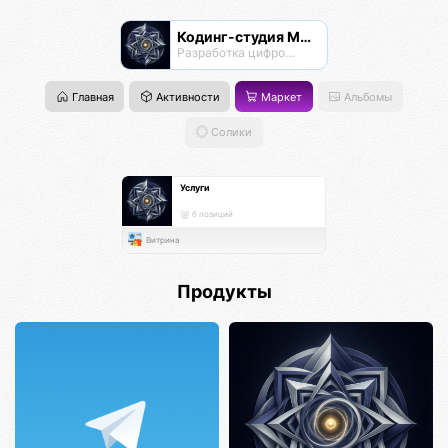
Кодинг-студия Магнатор
Разработка цифровых продуктов
Главная
Активности
Маркет
Альбомы
Солики
Услуги
6 позиций
Витрина
Продукты