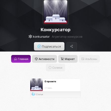
Конкурсатор
konkursator
Агрегатор конкурсов
Подписаться
Главная
Активности
Маркет
Альбомы
Солики
О проекте
< 1 мин.
Статья