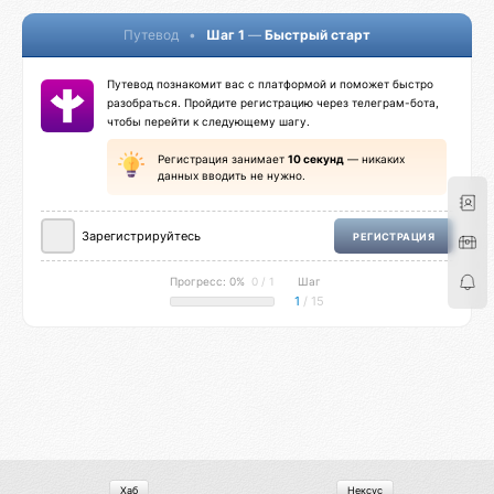
Путевод
•
Шаг 1
—
Быстрый старт
Путевод познакомит вас с платформой и поможет быстро
разобраться. Пройдите регистрацию через телеграм-бота,
чтобы перейти к следующему шагу.
Регистрация занимает
10 секунд
— никаких
данных вводить не нужно.
Зарегистрируйтесь
РЕГИСТРАЦИЯ
Прогресс: 0%
0 / 1
Шаг
1
/ 15
Хаб
Нексус