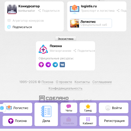
Конкурсатор
logistis.ru
konkursator
Поделиться
Транспорт и логистика
Подели
Агрегатор конкурсов
Логистис
Официальный хаб
Подписаться
Экосистема
Псиона
Метаорганизм
Поделиться
Официальные ресурсы:
1995–2026 ©
Псиона
О проекте
Контакты
Соглашение
Конфиденциальность
С нами КО 🕉️
Логистис
Войти
Чаты
Гринд
Псиона
Регистрация
Дела
Кошелёк
Кабинет