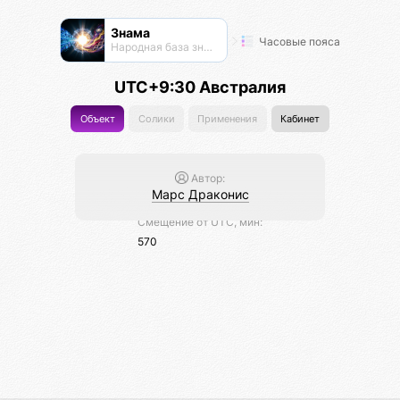
Знама
Часовые пояса
Народная база знаний
UTC+9:30 Австралия
Объект
Солики
Применения
Кабинет
Автор:
Марс Драконис
Смещение от UTC, мин:
570