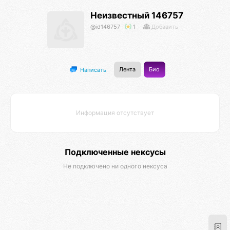
Неизвестный 146757
@id146757
1
Добавить
Лента
Био
Написать
Информация отсутствует
Подключенные нексусы
Не подключено ни одного нексуса