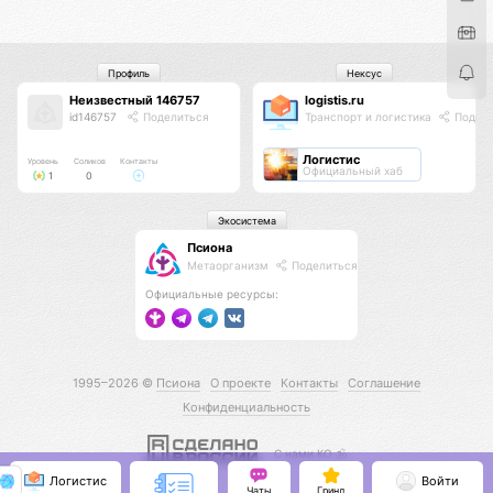
Профиль
Нексус
Неизвестный 146757
logistis.ru
id146757
Поделиться
Транспорт и логистика
Подели
Логистис
Уровень
Соликов
Контакты
Официальный хаб
1
0
Экосистема
Псиона
Метаорганизм
Поделиться
Официальные ресурсы:
1995–2026 ©
Псиона
О проекте
Контакты
Соглашение
Конфиденциальность
С нами КО 🕉️
Логистис
Войти
Чаты
Гринд