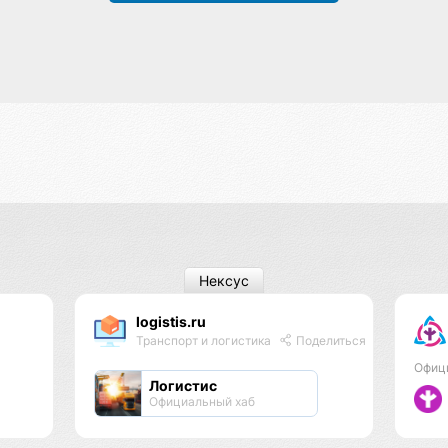
Нексус
logistis.ru
Транспорт и логистика
Поделиться
Офиц
Логистис
Официальный хаб