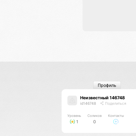
Профиль
Неизвестный 146748
id146748
Поделиться
Уровень
Соликов
Контакты
1
0