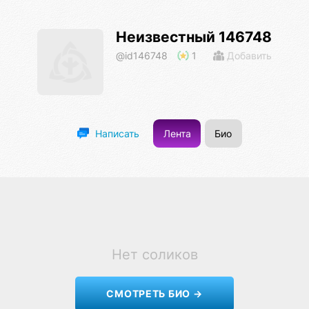
Неизвестный 146748
@id146748
1
Добавить
Лента
Био
Написать
Нет соликов
СМОТРЕТЬ БИО →