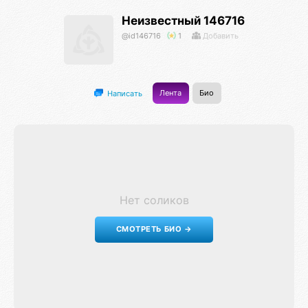
Неизвестный 146716
@id146716
1
Добавить
Лента
Био
Написать
Нет соликов
СМОТРЕТЬ БИО →