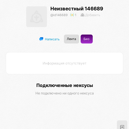
Неизвестный 146689
@id146689
1
Добавить
Лента
Био
Написать
Информация отсутствует
Подключенные нексусы
Не подключено ни одного нексуса