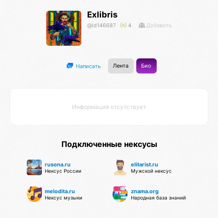
Exlibris
@id146687
4
Добавить
Лента
Био
Написать
Информация отсутствует
Подключенные нексусы
rusona.ru
elitarist.ru
Нексус России
Мужской нексус
melodita.ru
znama.org
Нексус музыки
Народная база знаний