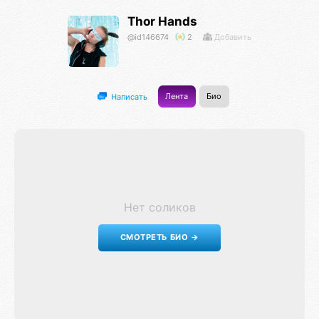
Thor Hands
@id146674
2
Добавить
Лента
Био
Написать
Нет соликов
СМОТРЕТЬ БИО →