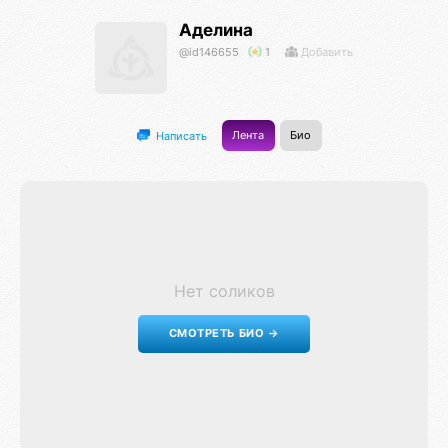
Аделина
@id146655
1
Добавить
Лента
Био
Написать
Нет соликов
СМОТРЕТЬ БИО →