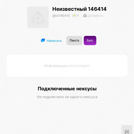
Неизвестный 146414
@id146414
1
Добавить
Лента
Био
Написать
Информация отсутствует
Подключенные нексусы
Не подключено ни одного нексуса