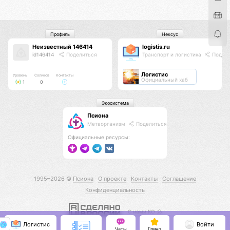
Профиль
Нексус
Неизвестный 146414
logistis.ru
id146414
Поделиться
Транспорт и логистика
Подели
Логистис
Уровень
Соликов
Контакты
Официальный хаб
1
0
Экосистема
Псиона
Метаорганизм
Поделиться
Официальные ресурсы:
1995–2026 ©
Псиона
О проекте
Контакты
Соглашение
Конфиденциальность
С нами КО 🕉️
Логистис
Войти
Чаты
Гринд