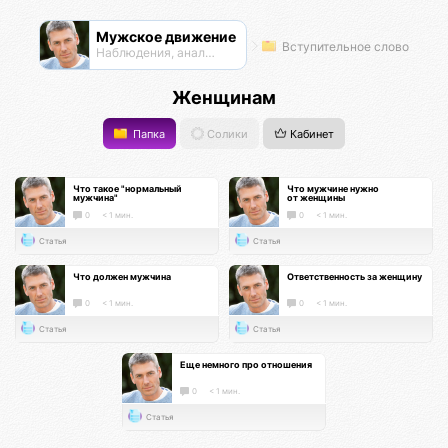
Мужское движение
Вступительное слово
Наблюдения, анализ, обсуждения
Женщинам
Папка
Солики
Кабинет
Что такое "нормальный
Что мужчине нужно
мужчина"
от женщины
0
< 1 мин.
0
< 1 мин.
Статья
Статья
Что должен мужчина
Ответственность за женщину
0
< 1 мин.
0
< 1 мин.
Статья
Статья
Еще немного про отношения
0
< 1 мин.
Статья