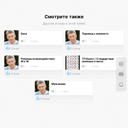
Смотрите также
Другие атомы в этой папке
База
Перевод с женского
0
< 1 мин.
0
< 1 мин.
Статья
Статья
Режимы взаимодействия
ТП Бинго / Стандартные
М и Ж
женские ответы
0
< 1 мин.
0
< 1 мин.
Статья
Статья
Мужчинам
0
< 1 мин.
Статья