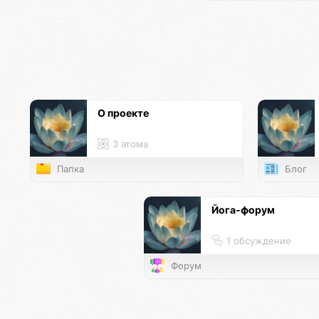
О проекте
3 атома
Папка
Блог
Йога-форум
1 обсуждение
Форум