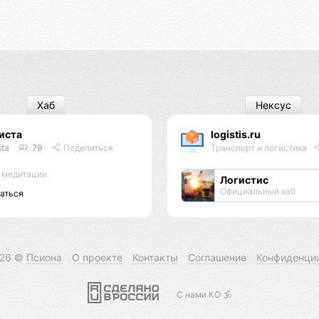
Хаб
Нексус
иста
logistis.ru
sta
79
Поделиться
Транспорт и логистика
 медитации
Логистис
Официальный хаб
аться
026 ©
Псиона
О проекте
Контакты
Соглашение
Конфиденци
С нами КО 🕉️