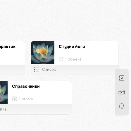
практик
Студии йоги
1 объект
Список
Справочники
3 атома
пка