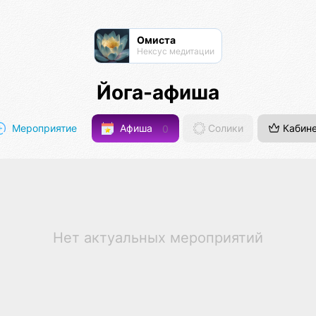
Омиста
Нексус медитации
Йога-афиша
Мероприятие
Афиша
0
Солики
Кабин
Нет актуальных мероприятий