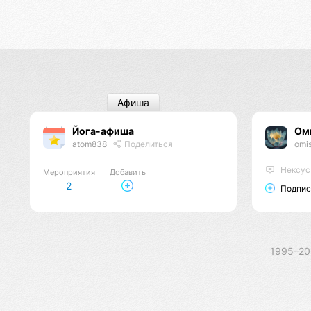
Афиша
Йога-афиша
Ом
atom838
Поделиться
omi
Нексус
Мероприятия
Добавить
2
Подпис
1995–2