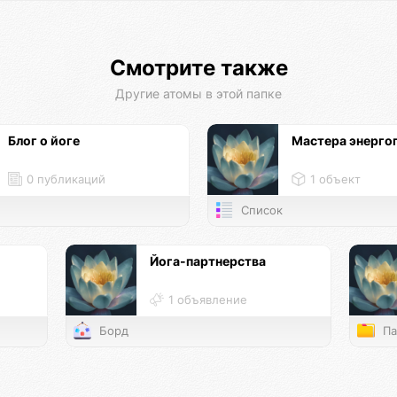
Смотрите также
Другие атомы в этой папке
Блог о йоге
Мастера энерго
0 публикаций
1 объект
Список
Йога-партнерства
1 объявление
Борд
Па