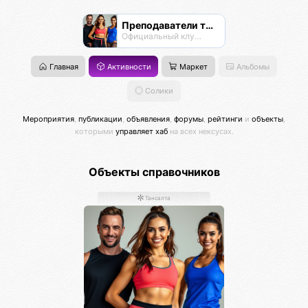
Преподаватели танцев
Официальный клуб Тансалты
Главная
Активности
Маркет
Альбомы
Солики
Мероприятия
,
публикации
,
объявления
,
форумы
,
рейтинги
и
объекты
,
которыми
управляет хаб
на всех нексусах.
Объекты справочников
Тансалта