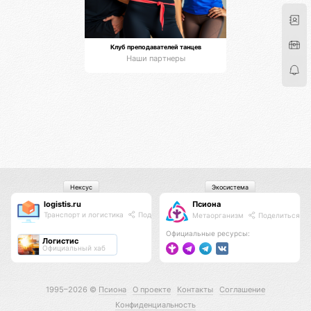
Клуб преподавателей танцев
Наши партнеры
Нексус
Экосистема
logistis.ru
Псиона
Транспорт и логистика
Поделиться
Метаорганизм
Поделиться
Официальные ресурсы:
Логистис
Официальный хаб
1995–2026 ©
Псиона
О проекте
Контакты
Соглашение
Конфиденциальность