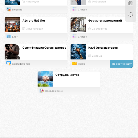
4 позиции
0 объектов
Витрина
Список
Афиста Лаб Лог
Форматы мероприятий
3 публикации
28 объектов
Блог
Список
Сертификация Организаторов
Клуб Организаторов
2 атома
Сертификатор
Папка
По сертификату
Сотрудничество
Предложение