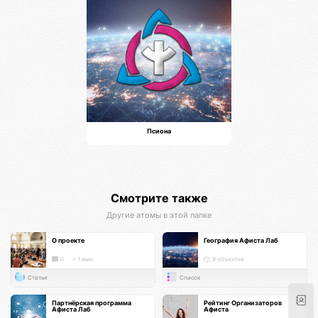
Псиона
Смотрите также
Другие атомы в этой папке
О проекте
География Афиста Лаб
0
< 1 мин.
9 объектов
Статья
Список
Партнёрская программа
Рейтинг Организаторов
Афиста Лаб
Афиста