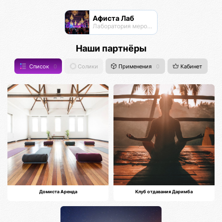
Афиста Лаб
Лаборатория мероприятий
Наши партнёры
Список
0
Солики
Применения
0
Кабинет
Домиста Аренда
Клуб отдавания Даримба