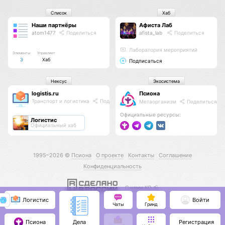
Список
Хаб
Наши партнёры
Афиста Лаб
atom1477
Поделиться
afista_lab
Поделиться
Лаборатория мероприятий
Элементы
Управляет
3
Хаб
Подписаться
Нексус
Экосистема
logistis.ru
Псиона
Транспорт и логистика
Поделиться
Метаорганизм
Поделиться
Официальные ресурсы:
Логистис
Официальный хаб
1995–2026 ©
Псиона
О проекте
Контакты
Соглашение
Конфиденциальность
С нами КО 🕉️
Логистис
Войти
Чаты
Гринд
Псиона
Регистрация
Дела