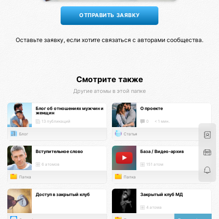
Оставьте заявку, если хотите связаться с авторами сообщества.
Смотрите также
Другие атомы в этой папке
Блог об отношениях мужчин и
О проекте
женщин
13 публикаций
0
< 1 мин.
Блог
Статья
Вступительное слово
База / Видео-архив
6 атомов
151 атом
Папка
Папка
Доступ в закрытый клуб
Закрытый клуб МД
4 атома