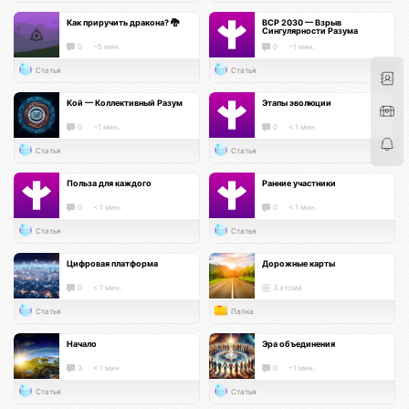
Как приручить дракона? 🐉
ВСР 2030 — Взрыв
Сингулярности Разума
0
~5 мин.
0
~1 мин.
Статья
Статья
Кой — Коллективный Разум
Этапы эволюции
0
~1 мин.
0
< 1 мин.
Статья
Статья
Польза для каждого
Ранние участники
0
< 1 мин.
0
< 1 мин.
Статья
Статья
Цифровая платформа
Дорожные карты
0
< 1 мин.
3 атома
Статья
Папка
Начало
Эра объединения
3
< 1 мин.
0
~1 мин.
Статья
Статья