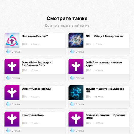
Смотрите также
Другие атомы в этой папке
Что такое Псиона?
ОМ — Общий Метарганизм
0
< 1 мин.
0
~1 мин.
Статья
Статья
Эпос ОМ — Эволюция
ЭММА — технологическое
Глобальной Сети
ядро
0
~1 мин.
0
~4 мин.
Статья
Статья
ООМ — Октархия ОМ
ДЖИИ — Доктрина Живого
ИИ
0
< 1 мин.
0
~5 мин.
Статья
Статья
Квантовый Конь
Великая Иллюзия — Правила
Игры
0
~1 мин.
0
~3 мин.
Статья
Статья