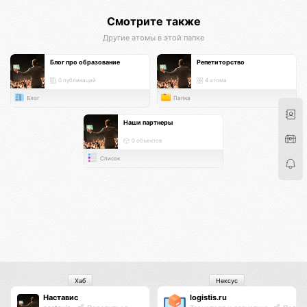
Смотрите также
Другие атомы в этой папке
Блог про образование
Репетиторство
0 публикаций
4 атома
Блог
Папка
Наши партнеры
0 объектов
Список
Хаб
Нексус
Наставис
logistis.ru