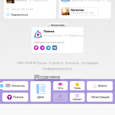
nastavis
Поделиться
Транспорт и логистика
Подели
Нексус обучения
Логистис
Официальный хаб
Подписаться
Экосистема
Псиона
Метаорганизм
Поделиться
Официальные ресурсы:
1995–2026 ©
Псиона
О проекте
Контакты
Соглашение
Конфиденциальность
С нами КО 🕉️
Логистис
Войти
Чаты
Гринд
Псиона
Регистрация
Дела
Кошелёк
Кабинет