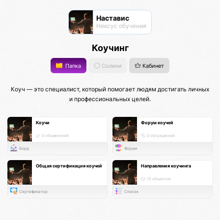
Наставис
Нексус обучения
Коучинг
Папка
Солики
Кабинет
Коуч — это специалист, который помогает людям достигать личных
и профессиональных целей.
Коучи
Форум коучей
0 объявлений
0 обсуждений
Борд
Форум
Общая сертификация коучей
Направления коучинга
15 объектов
Сертификатор
Список