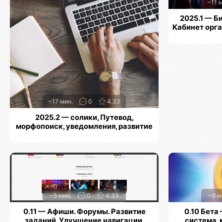
~11 
2025.1 — Б
Кабинет орг
~17 мин.
0
4.33
2025.2 — солики, Путевод,
морфопоиск, уведомления, развитие
хабов, профилей, навигации и заданий
~5 мин.
0
4.33
~8 м
0.11 — Афиши. Форумы. Развитие
0.10 Бета
заданий. Улучшение навигации.
система,