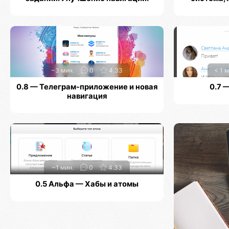
~3 мин.
0
4.33
< 1 м
0.8 — Телеграм-приложение и новая
0.7 
навигация
~1 мин.
0
4.33
0.5 Альфа — Хабы и атомы